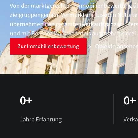
Von der marktgerechten Immobilienbewertung üb
zielgruppengenaue Vermarktung bis zum Notarte
übernehmen den gesamten Verkaufsprozess. Persö
und mit Berliner Marktkenntnis aus mehr als drei
Objekte ansehe
Zur Immobilienbewertung
0
+
0
+
Jahre Erfahrung
Verka