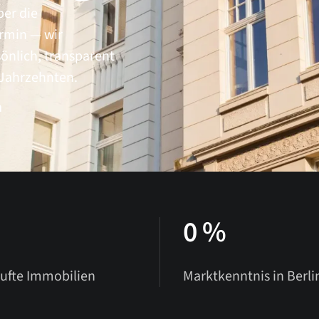
er die
rmin — wir
nlich, transparent
 Jahrzehnten.
n
0
%
ufte Immobilien
Marktkenntnis in Berli