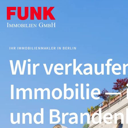
Zum Hauptinhalt springen
Zum Fuß springen
IHR IMMOBILIENMAKLER IN BERLIN
Wir verkaufen
Immobilie — i
und Branden