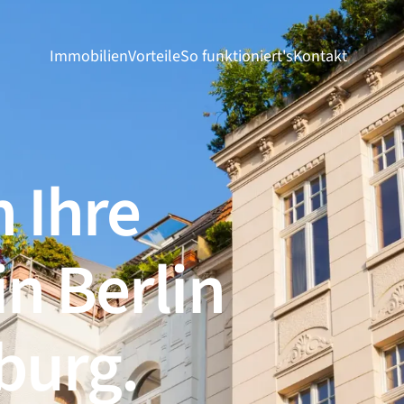
Immobilien
Vorteile
So funktioniert's
Kontakt
 Ihre
n Berlin
burg.