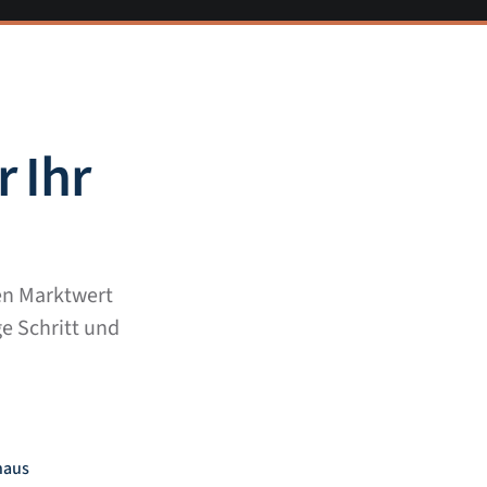
 Ihr
len Marktwert
ge Schritt und
haus